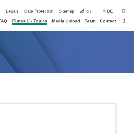
sear
e
Legals
Data Protection
Sitemap
DE
KIT
Sta
FAQ
iTunes U - Topics
Media Upload
Team
Contact